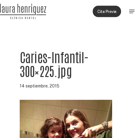
Skip
Men
to
Cita Previa
main
content
Caries-Infantil-
300×225.jpg
14 septiembre, 2015