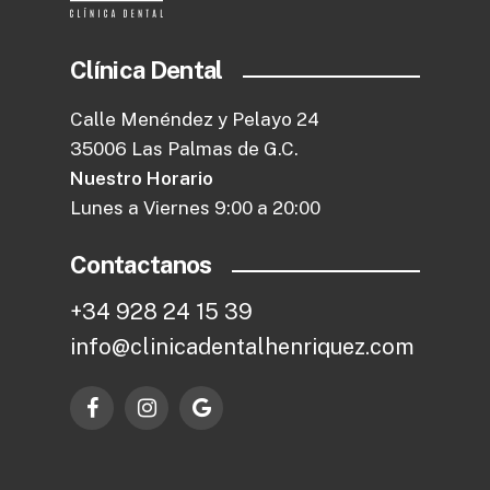
Clínica Dental
Calle Menéndez y Pelayo 24
35006 Las Palmas de G.C.
Nuestro Horario
Lunes a Viernes 9:00 a 20:00
Contactanos
+
3
4
9
2
8
2
4
1
5
3
9
i
n
f
o
@
c
l
i
n
i
c
a
d
e
n
t
a
l
h
e
n
r
i
q
u
e
z
.
c
o
m