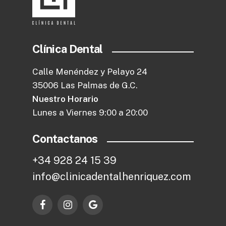
Clínica Dental
Calle Menéndez y Pelayo 24
35006 Las Palmas de G.C.
Nuestro Horario
Lunes a Viernes 9:00 a 20:00
Contactanos
+
3
4
9
2
8
2
4
1
5
3
9
i
n
f
o
@
c
l
i
n
i
c
a
d
e
n
t
a
l
h
e
n
r
i
q
u
e
z
.
c
o
m