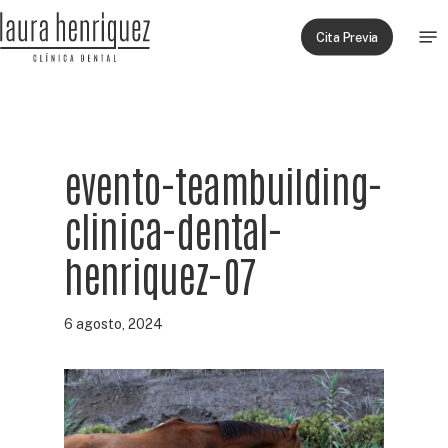
Skip
Men
to
Cita Previa
main
content
evento-teambuilding-
clinica-dental-
henriquez-07
6 agosto, 2024