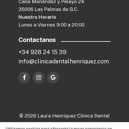
Calle Menéndez y Pelayo 24
35006 Las Palmas de G.C.
Nuestro Horario
Lunes a Viernes 9:00 a 20:00
Contactanos
+
3
4
9
2
8
2
4
1
5
3
9
i
n
f
o
@
c
l
i
n
i
c
a
d
e
n
t
a
l
h
e
n
r
i
q
u
e
z
.
c
o
m
©
2026
Laura Henríquez Clínica Dental