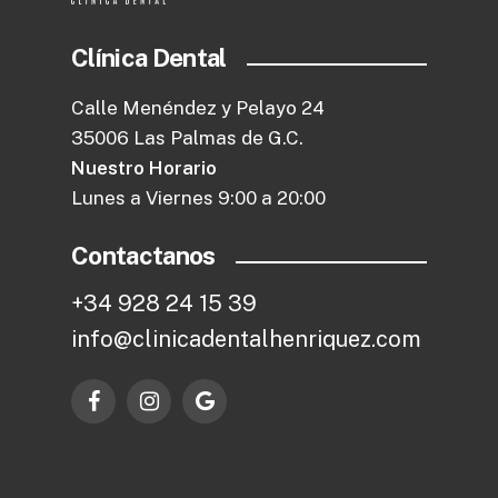
Clínica Dental
Calle Menéndez y Pelayo 24
35006 Las Palmas de G.C.
Nuestro Horario
Lunes a Viernes 9:00 a 20:00
Contactanos
+
3
4
9
2
8
2
4
1
5
3
9
i
n
f
o
@
c
l
i
n
i
c
a
d
e
n
t
a
l
h
e
n
r
i
q
u
e
z
.
c
o
m