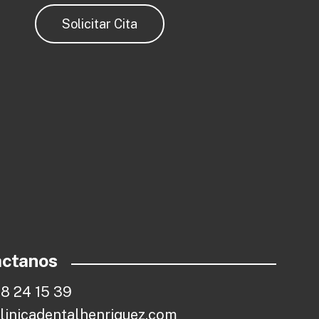
S
o
l
i
c
i
t
a
r
C
i
t
a
actanos
2
8
2
4
1
5
3
9
c
l
i
n
i
c
a
d
e
n
t
a
l
h
e
n
r
i
q
u
e
z
.
c
o
m