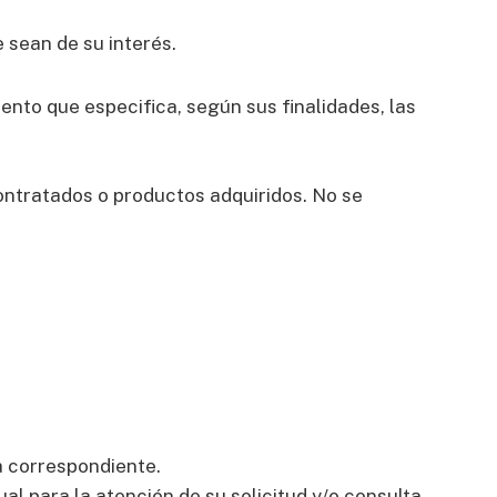
 sean de su interés.
nto que especifica, según sus finalidades, las
contratados o productos adquiridos. No se
a correspondiente.
l para la atención de su solicitud y/o consulta