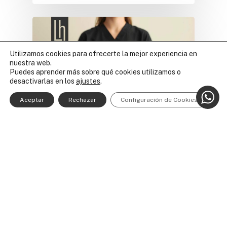
Utilizamos cookies para ofrecerte la mejor experiencia en
nuestra web.
Puedes aprender más sobre qué cookies utilizamos o
desactivarlas en los
ajustes
.
Aceptar
Rechazar
Configuración de Cookies
Caries
Consejos
Noticias
Cuidado dental
preventivo para mantener
dientes y encías sanos
La odontología preventiva,
también conocida como
cuidado dental preventivo, es la