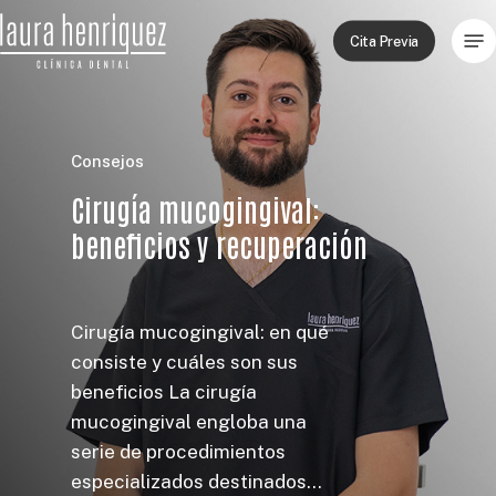
Skip
Men
to
Cita Previa
main
content
Consejos
Cirugía mucogingival:
beneficios y recuperación
Cirugía mucogingival: en qué
consiste y cuáles son sus
beneficios La cirugía
mucogingival engloba una
serie de procedimientos
especializados destinados…