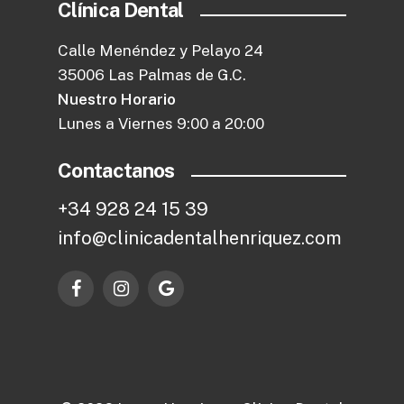
Clínica Dental
Calle Menéndez y Pelayo 24
35006 Las Palmas de G.C.
Nuestro Horario
Lunes a Viernes 9:00 a 20:00
Contactanos
+
3
4
9
2
8
2
4
1
5
3
9
i
n
f
o
@
c
l
i
n
i
c
a
d
e
n
t
a
l
h
e
n
r
i
q
u
e
z
.
c
o
m