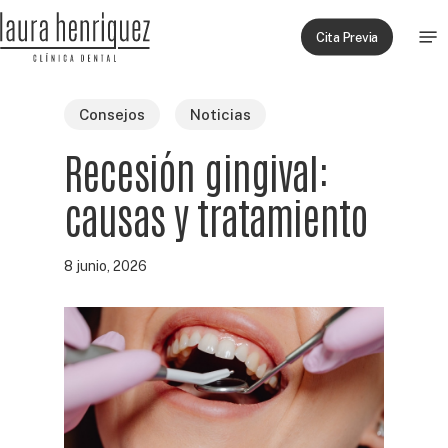
Skip
Men
to
Cita Previa
main
content
Consejos
Noticias
Recesión gingival:
causas y tratamiento
8 junio, 2026