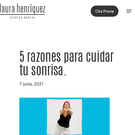
Skip
Men
to
Cita Previa
main
content
5 razones para cuidar
tu sonrisa.
7 junio, 2021