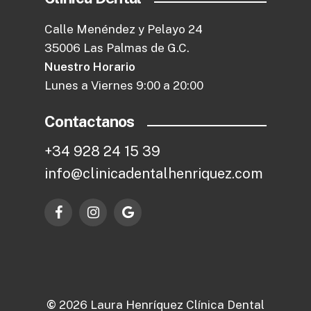
Calle Menéndez y Pelayo 24
35006 Las Palmas de G.C.
Nuestro Horario
Lunes a Viernes 9:00 a 20:00
Contactanos
+
3
4
9
2
8
2
4
1
5
3
9
i
n
f
o
@
c
l
i
n
i
c
a
d
e
n
t
a
l
h
e
n
r
i
q
u
e
z
.
c
o
m
©
2026
Laura Henríquez Clínica Dental