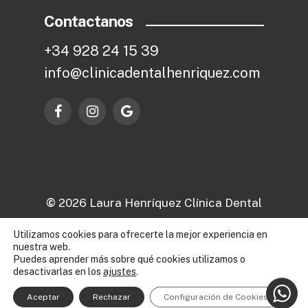
Contactanos
+
3
4
9
2
8
2
4
1
5
3
9
i
n
f
o
@
c
l
i
n
i
c
a
d
e
n
t
a
l
h
e
n
r
i
q
u
e
z
.
c
o
m
©
2026
Laura Henríquez Clínica Dental
Utilizamos cookies para ofrecerte la mejor experiencia en
Aviso legal
nuestra web.
Puedes aprender más sobre qué cookies utilizamos o
Política de privacidad
desactivarlas en los
ajustes
.
Política de cookies
Aceptar
Rechazar
Configuración de Cookies