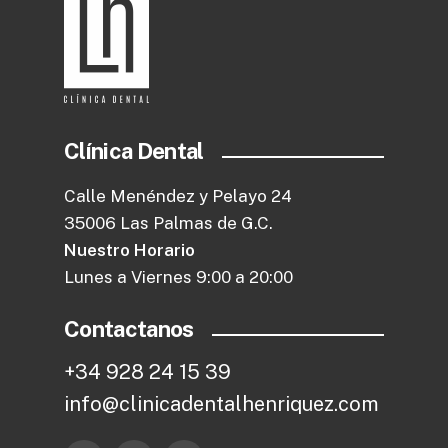
Clínica Dental
Calle Menéndez y Pelayo 24
35006 Las Palmas de G.C.
Nuestro Horario
Lunes a Viernes 9:00 a 20:00
Contactanos
+
3
4
9
2
8
2
4
1
5
3
9
i
n
f
o
@
c
l
i
n
i
c
a
d
e
n
t
a
l
h
e
n
r
i
q
u
e
z
.
c
o
m