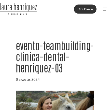
Skip
Men
to
Cita Previa
main
content
evento-teambuilding-
clinica-dental-
henriquez-03
6 agosto, 2024