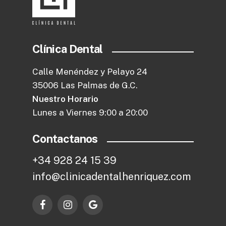
Clínica Dental
Calle Menéndez y Pelayo 24
35006 Las Palmas de G.C.
Nuestro Horario
Lunes a Viernes 9:00 a 20:00
Contactanos
+
3
4
9
2
8
2
4
1
5
3
9
i
n
f
o
@
c
l
i
n
i
c
a
d
e
n
t
a
l
h
e
n
r
i
q
u
e
z
.
c
o
m