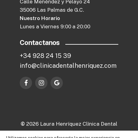
Calle Menéndez y Pelayo 24
35006 Las Palmas de G.C.
Nuestro Horario
Lunes a Viernes 9:00 a 20:00
Contactanos
+
3
4
9
2
8
2
4
1
5
3
9
i
n
f
o
@
c
l
i
n
i
c
a
d
e
n
t
a
l
h
e
n
r
i
q
u
e
z
.
c
o
m
©
2026
Laura Henríquez Clínica Dental