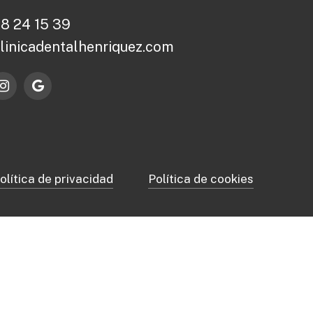
2
8
2
4
1
5
3
9
c
l
i
n
i
c
a
d
e
n
t
a
l
h
e
n
r
i
q
u
e
z
.
c
o
m
olítica de privacidad
Política de cookies