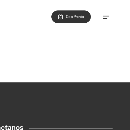
Menu
Cita Previa
actanos