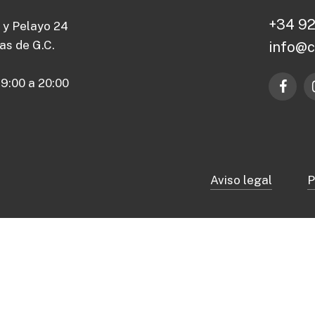
+
3
4
9
 y Pelayo 24
s de G.C.
i
n
f
o
@
9:00 a 20:00
Aviso legal
P