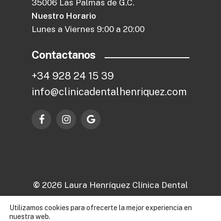
35006 Las Palmas de G.C.
Nuestro Horario
Lunes a Viernes 9:00 a 20:00
Contactanos
+
3
4
9
2
8
2
4
1
5
3
9
i
n
f
o
@
c
l
i
n
i
c
a
d
e
n
t
a
l
h
e
n
r
i
q
u
e
z
.
c
o
m
©
2026
Laura Henríquez Clínica Dental
Utilizamos cookies para ofrecerte la mejor experiencia en
Aviso legal
nuestra web.