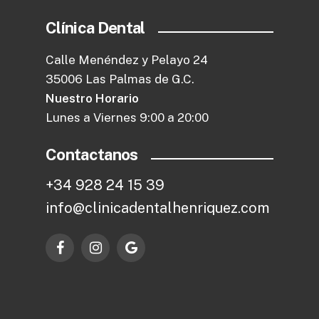
Clínica Dental
Calle Menéndez y Pelayo 24
35006 Las Palmas de G.C.
Nuestro Horario
Lunes a Viernes 9:00 a 20:00
Contactanos
+
3
4
9
2
8
2
4
1
5
3
9
i
n
f
o
@
c
l
i
n
i
c
a
d
e
n
t
a
l
h
e
n
r
i
q
u
e
z
.
c
o
m