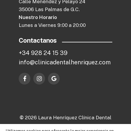
Calle Menéndez y Pelayo 24
35006 Las Palmas de G.C.
Nuestro Horario
Lunes a Viernes 9:00 a 20:00
Contactanos
+
3
4
9
2
8
2
4
1
5
3
9
i
n
f
o
@
c
l
i
n
i
c
a
d
e
n
t
a
l
h
e
n
r
i
q
u
e
z
.
c
o
m
©
2026
Laura Henríquez Clínica Dental